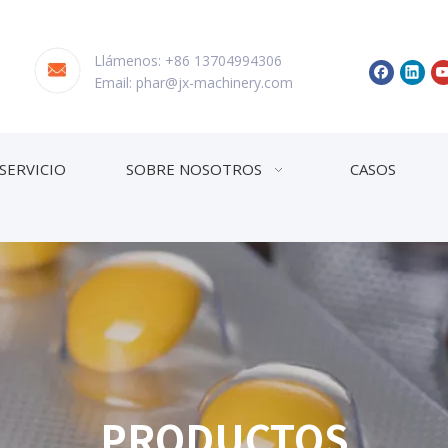
Llámenos: +86 13704994306
Email:
phar@jx-machinery.com
SERVICIO
SOBRE NOSOTROS
CASOS
PRODUCTOS