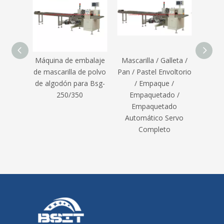
Máquina de embalaje
Mascarilla / Galleta /
Mascar
de mascarilla de polvo
Pan / Pastel Envoltorio
Mas
de algodón para Bsg-
/ Empaque /
mayo
250/350
Empaquetado /
embal
Empaquetado
de 
Automático Servo
Completo