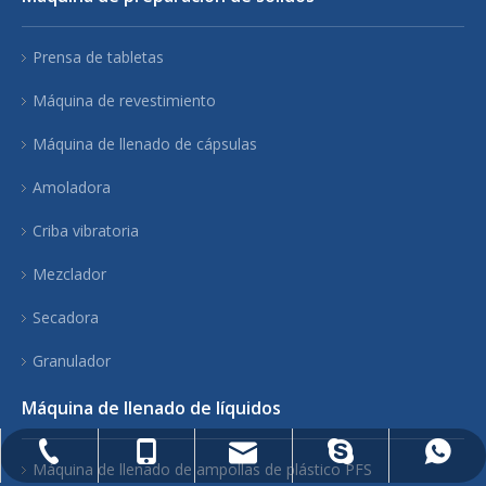
Prensa de tabletas
Máquina de revestimiento
Máquina de llenado de cápsulas
Amoladora
Criba vibratoria
Mezclador
Secadora
Granulador
Máquina de llenado de líquidos
phar@jx-machinery.com
86-0419-2886046
86-13704994306
86-13704994306
sartén
Máquina de llenado de ampollas de plástico PFS