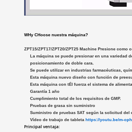
W
Hy C
Hoose nuestra máquina
?
ZPT15/ZPT17/ZPT20/ZPT25 Machine Presione como o
La máquina se puede presionar en una variedad de 
posicionamiento de doble cara.
Se puede utilizar en industrias farmacéuticas, quí
Esta máquina nuevo diseño con función de prees
Esta máquina con t
Él fuerza el sistema de alimen
Garantía 1 año
Cumplimiento total de los requisitos de GMP.
Pruebas de grasa sin suministro
Suministro de pruebas SAT según la solicitud del 
Vídeo de trabajo de tableta
https://youtu.be/m-op
Principal ventaja: