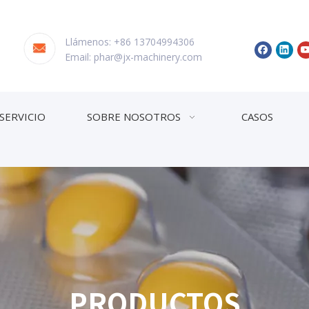
Llámenos: +86 13704994306
Email:
phar@jx-machinery.com
SERVICIO
SOBRE NOSOTROS
CASOS
PRODUCTOS