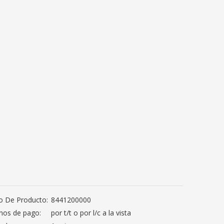
o De Producto:
8441200000
nos de pago:
por t/t o por l/c a la vista